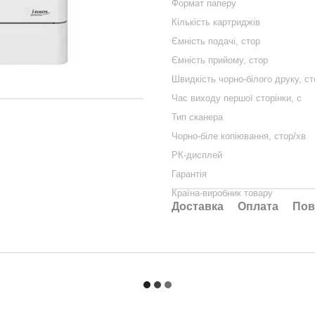
Формат паперу
Кількість картриджів
Ємність подачі, стор
Ємність прийому, стор
Швидкість чорно-білого друку, ст
Час виходу першої сторінки, с
Тип сканера
Чорно-біле копіювання, стор/хв
РК-дисплей
Гарантія
Країна-виробник товару
Доставка
Оплата
Пов