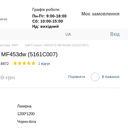
Графік роботи:
Моє замовлення
Пн-Пт: 9:00-18:00
вача
Сб: 10:00-15:00
Нд: вихідний
Вхід
UA
интери, БФП
БФП Canon i-SENSYS MF453dw (5161C007)
 MF453dw (5161C007)
16872
1 відгук
9 грн
Порівняти
В бажання
Лазерна
1200*1200
Чорно-біла