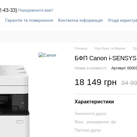
2-43-33)
Передзвонити вам?
а
Гарантія та повернення
Контактна інформація
Угода користу
Головна
Ноутбуки та Мережі
Пр
БФП Canon i-SENSYS
Немає в наявності
Артикул: 0000
18 149 грн
34 99
Характеристики
Технологія друку
Макс. розширення, dpi
Палітра друку