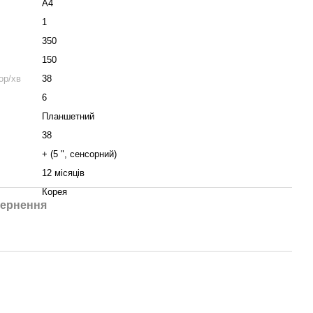
А4
1
350
150
ор/хв
38
6
Планшетний
38
+ (5 ", сенсорний)
12 місяців
Корея
ернення