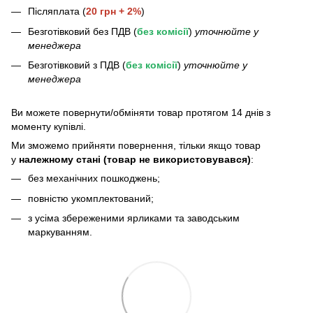
Післяплата (
20 грн + 2%
)
Безготівковий без ПДВ (
без комісії
)
уточнюйте у
менеджера
Безготівковий з ПДВ (
без комісії
)
уточнюйте у
менеджера
Bи можете повернути/обміняти товар протягом 14 днів з
моменту купівлі.
Ми зможемо прийняти повернення, тільки якщо товар
у
належному стані (товар не використовувався)
:
без механічних пошкоджень;
повністю укомплектований;
з усіма збереженими ярликами та заводським
маркуванням.