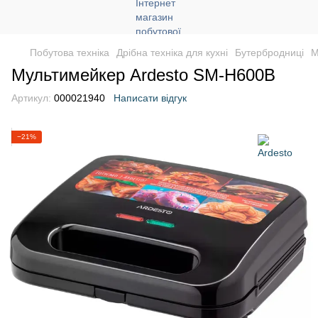
Побутова техніка
Дрібна техніка для кухні
Бутербродниці
М
Мультимейкер Ardesto SM-H600B
Артикул:
000021940
Написати відгук
−21%