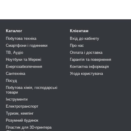
Каталог
Клієнтам
Побутова техніка
Вхід до кабінету
Смартфони і годинники
Про нас
ТВ, Аудіо
Оплата і доставка
Ноутбуки та Мережі
Гарантія та повернення
Енергозабезпечення
Контактна інформація
Сантехніка
Угода користувача
Посуд
Побутова хімія, господарськi
товари
Інструменти
Електротранспорт
Туризм, кемпiнг
Розумний будинок
Пластик для 3D-принтера