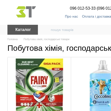
Перейти до основного контенту
096 012-53-33 (096 01
Про нас
Оплата і доставк
Каталог
Головна
Побутова хімія, господарськi товари
Побутова хімія, господарськ