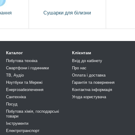
рання
Сушарки для бiлизни
Каталог
Клієнтам
Побутова техніка
Вхід до кабінету
Смартфони і годинники
Про нас
ТВ, Аудіо
Оплата і доставка
Ноутбуки та Мережі
Гарантія та повернення
Енергозабезпечення
Контактна інформація
Сантехніка
Угода користувача
Посуд
Побутова хімія, господарськi
товари
Інструменти
Електротранспорт