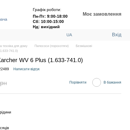
Графік роботи:
Моє замовлення
Пн-Пт: 9:00-18:00
вача
Сб: 10:00-15:00
Нд: вихідний
Вхід
UA
а техніка для дому
Пилососи (порохотяги)
Безмішкові
1.633-741.0)
archer WV 6 Plus (1.633-741.0)
22489
Написати відгук
грн
Порівняти
В бажання
 рідини
ісяців