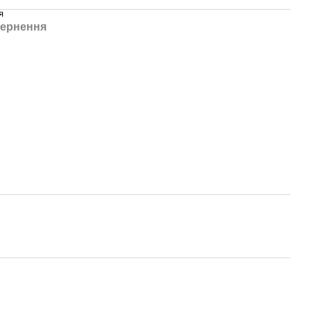
я
ернення