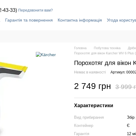
2-43-33)
Передзвонити вам?
а
Гарантія та повернення
Контактна інформація
Угода користу
Головна
Побутова техніка
Дрібн
Порохотяг для вікон Karcher WV 6 Plus (
Порохотяг для вікон K
Немає в наявності
Артикул: 0000
2 749 грн
3 999 
Характеристики
Вид прибирання
Збір
Контейнер
Є
Гарантія
12 м