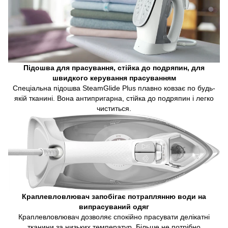
Підошва для прасування, стійка до подряпин, для
швидкого керування прасуванням
Спеціальна підошва SteamGlide Plus плавно ковзає по будь-
якій тканині. Вона антипригарна, стійка до подряпин і легко
чиститься.
Краплевловлювач запобігає потраплянню води на
випрасуваний одяг
Краплевловлювач дозволяє спокійно прасувати делікатні
тканини за низьких температур. Більше не потрібно