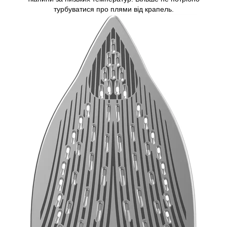
турбуватися про плями від крапель.