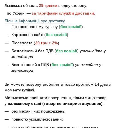
Львівська область
29 грн/км
в одну сторону.
по Україні —
за тарифами служби доставки.
Більше інформації про доставку
Готівкою нашому кур'єру (
без комісії
)
Карткою на сайті (
без комісії
)
Післяплата (
20 грн + 2%
)
Безготівковий без ПДВ (
без комісії
)
уточнюйте у
менеджера
Безготівковий з ПДВ (
без комісії
)
уточнюйте у
менеджера
Bи можете повернути/обміняти товар протягом 14 днів з
моменту купівлі.
Ми зможемо прийняти повернення, тільки якщо товар
у
належному стані (товар не використовувався)
:
без механічних пошкоджень;
повністю укомплектований;
з усіма збереженими ярликами та заводським