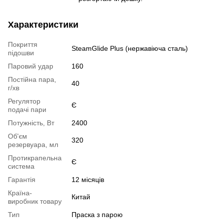
Характеристики
Покриття
SteamGlide Plus (нержавіюча сталь)
підошви
Паровий удар
160
Постійна пара,
40
г/хв
Регулятор
Є
подачі пари
Потужність, Вт
2400
Об'єм
320
резервуара, мл
Протикрапельна
Є
система
Гарантія
12 місяців
Країна-
Китай
виробник товару
Тип
Праска з парою