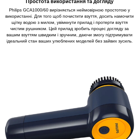
Простота використання та догляду
Philips GCA1000/60 вирізняється неймовірною простотою у
використанні. Для того щоб почистити взуття, досить намочити
щітку водою з милом, увімкнути прилад і протерти взуття
чистим рушником. Цей прилад зробить процес догляду за
вашим взуттям швидким і зручним, даючи змогу підтримувати
ідеальний стан ваших улюблених моделей без зайвих зусиль.