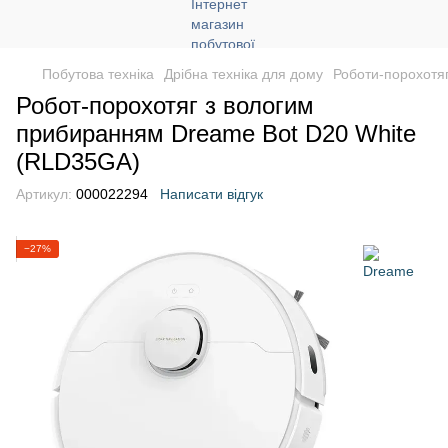
Побутова техніка
Дрібна техніка для дому
Роботи-порохотя
Робот-порохотяг з вологим
прибиранням Dreame Bot D20 White
(RLD35GA)
Артикул:
000022294
Написати відгук
−27%