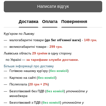
Написати відгук
Доставка
Оплата
Повернення
Кур'єром по Львову:
малогабаритні товари
(до 5кг об'ємної ваги)
-
149 грн.
великогабаритні товари -
2
99 грн.
Львівська область
29 грн/км
в одну сторону.
по Україні —
за тарифами служби доставки.
Більше інформації про доставку
Готівкою нашому кур'єру (
без комісії
)
Карткою на сайті (
без комісії
)
Післяплата (
20 грн + 2%
)
Безготівковий без ПДВ (
без комісії
)
уточнюйте у
менеджера
Безготівковий з ПДВ (
без комісії
)
уточнюйте у