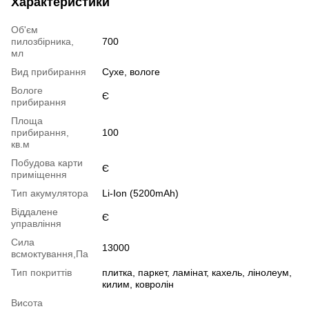
Характеристики
Об'єм
пилозбірника,
700
мл
Вид прибирання
Сухе, вологе
Вологе
Є
прибирання
Площа
прибирання,
100
кв.м
Побудова карти
Є
приміщення
Тип акумулятора
Li-Ion (5200mAh)
Віддалене
Є
управління
Сила
13000
всмоктування,Па
Тип покриттів
плитка, паркет, ламінат, кахель, лінолеум,
килим, ковролін
Висота