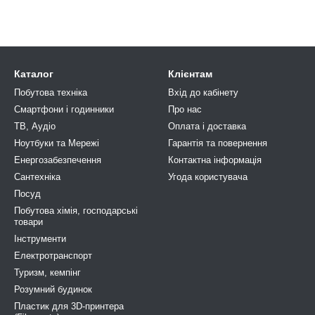
Каталог
Клієнтам
Побутова техніка
Вхід до кабінету
Смартфони і годинники
Про нас
ТВ, Аудіо
Оплата і доставка
Ноутбуки та Мережі
Гарантія та повернення
Енергозабезпечення
Контактна інформація
Сантехніка
Угода користувача
Посуд
Побутова хімія, господарськi
товари
Інструменти
Електротранспорт
Туризм, кемпiнг
Розумний будинок
Пластик для 3D-принтера