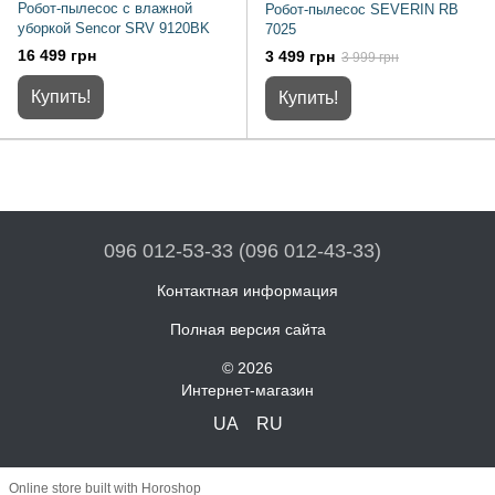
Робот-пылесос с влажной
Робот-пылесос SEVERIN RB
уборкой Sencor SRV 9120BK
7025
16 499 грн
3 499 грн
3 999 грн
Купить!
Купить!
096 012-53-33 (096 012-43-33)
Контактная информация
Полная версия сайта
© 2026
Интернет-магазин
UA
RU
Online store built with Horoshop