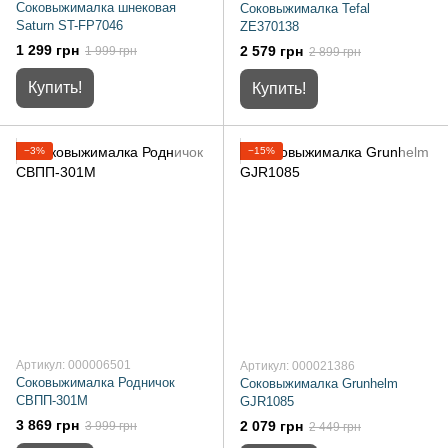
Соковыжималка шнековая
Соковыжималка Tefal
Saturn ST-FP7046
ZE370138
1 299 грн
2 579 грн
1 999 грн
2 899 грн
Купить!
Купить!
−3%
−15%
Артикул: 000006501
Артикул: 000021386
Соковыжималка Родничок
Соковыжималка Grunhelm
СВПП-301М
GJR1085
3 869 грн
2 079 грн
3 999 грн
2 449 грн