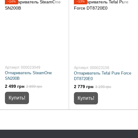
−14%
−13%
Артикул: 000023049
Артикул: 000023156
Отпариватель SteamOne
Отпариватель Tefal Pure Force
SN200B
DT8720E0
2 499 грн
2 779 грн
2 899 грн
3 199 грн
Купить!
Купить!