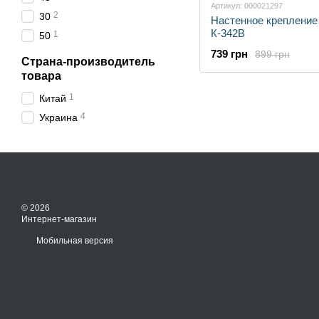
Артикул: 000021297
2
30
Настенное креплени
К-342В
1
50
739 грн
899 грн
Страна-производитель
товара
1
Китай
4
Украина
© 2026
Интернет-магазин
Мобильная версия