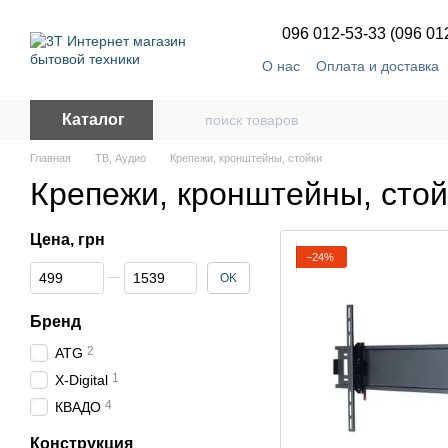
Перейти к основному контенту
096 012-53-33 (096 01
О нас
Оплата и доставка
Каталог
Главная
ТВ, Аудио
Крепежи, кронштейны, стойки
Крепежи, кронштейны, стой
Цена, грн
−24%
От Цена, грн
До Цена, грн
OK
Бренд
2
ATG
1
X-Digital
4
КВАДО
Конструкция