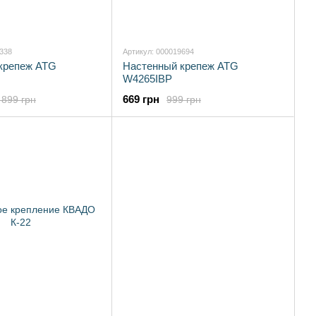
9338
Артикул: 000019694
крепеж ATG
Настенный крепеж ATG
W4265IBP
669 грн
 899 грн
999 грн