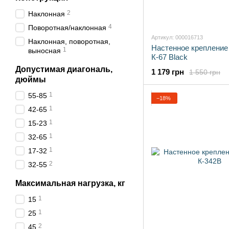
2
Наклонная
4
Поворотная/наклонная
Артикул: 000016713
Наклонная, поворотная,
Настенное креплени
1
выносная
К-67 Black
Допустимая диагональ,
1 179 грн
1 550 грн
дюймы
1
55-85
−18%
1
42-65
1
15-23
1
32-65
1
17-32
2
32-55
Максимальная нагрузка, кг
1
15
1
25
2
45