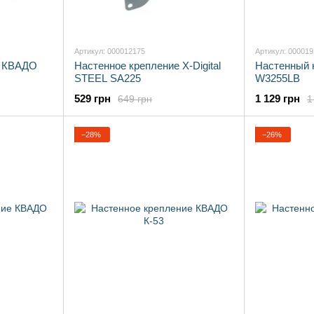
Артикул: 000012175
Артикул: 00001
е КВАДО
Настенное крепление X-Digital
Настенный 
STEEL SA225
W3255LB
529 грн
1 129 грн
649 грн
1
−28%
−26%