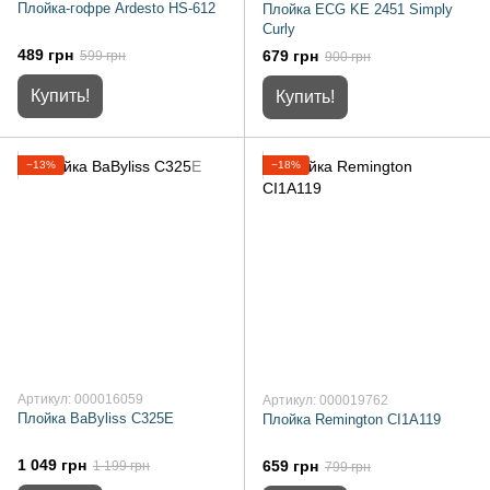
Плойка-гофре Ardesto HS-612
Плойка ECG KE 2451 Simply
Curly
489 грн
679 грн
599 грн
900 грн
Купить!
Купить!
−13%
−18%
Артикул: 000016059
Артикул: 000019762
Плойка BaByliss C325E
Плойка Remington CI1A119
1 049 грн
659 грн
1 199 грн
799 грн