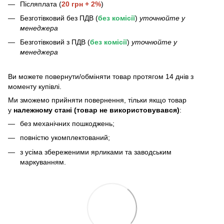
Післяплата (
20 грн + 2%
)
Безготівковий без ПДВ (
без комісії
)
уточнюйте у
менеджера
Безготівковий з ПДВ (
без комісії
)
уточнюйте у
менеджера
Bи можете повернути/обміняти товар протягом 14 днів з
моменту купівлі.
Ми зможемо прийняти повернення, тільки якщо товар
у
належному стані (товар не використовувався)
:
без механічних пошкоджень;
повністю укомплектований;
з усіма збереженими ярликами та заводським
маркуванням.