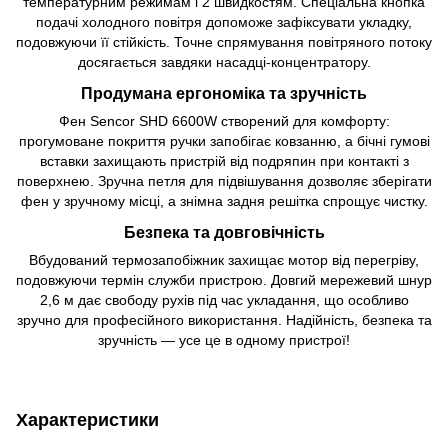
температурним режимам і 2 швидкостям. Спеціальна кнопка
подачі холодного повітря допоможе зафіксувати укладку,
подовжуючи її стійкість. Точне спрямування повітряного потоку
досягається завдяки насадці-концентратору.
Продумана ергономіка та зручність
Фен Sencor SHD 6600W створений для комфорту:
прогумоване покриття ручки запобігає ковзанню, а бічні гумові
вставки захищають пристрій від подряпин при контакті з
поверхнею. Зручна петля для підвішування дозволяє зберігати
фен у зручному місці, а знімна задня решітка спрощує чистку.
Безпека та довговічність
Вбудований термозапобіжник захищає мотор від перегріву,
подовжуючи термін служби пристрою. Довгий мережевий шнур
2,6 м дає свободу рухів під час укладання, що особливо
зручно для професійного використання. Надійність, безпека та
зручність — усе це в одному пристрої!
Характеристики