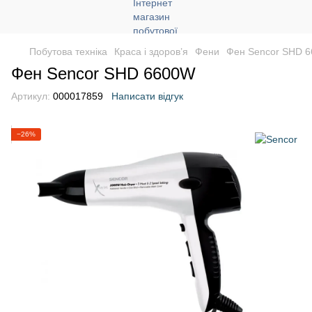
Побутова техніка
Краса і здоров’я
Фени
Фен Sencor SHD 
Фен Sencor SHD 6600W
Артикул:
000017859
Написати відгук
−26%