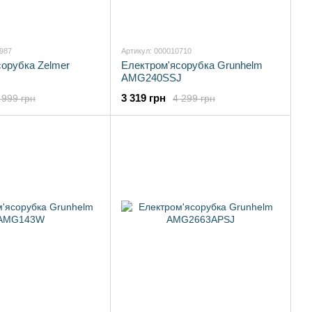
2987
Артикул: 000010710
сорубка Zelmer
Електром'ясорубка Grunhelm
AMG240SSJ
3 319 грн
 999 грн
4 299 грн