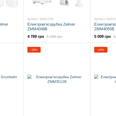
Артикул: 000012781
Артикул: 00001
elmer
Електром'ясорубка Zelmer
Електром'я
ZMM4048B
ZMM4055B
4 769 грн
5 009 грн
5 299 грн
5
−18%
−14%