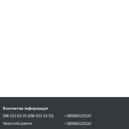
Контактна інформація
096 012-53-33 (096 012-43-33)
+380960125333
+380960125333
Зворотній дзвінок