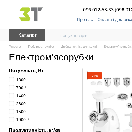
Перейти до основного контенту
096 012-53-33 (096 01
Про нас
Оплата і доставк
Каталог
Головна
Побутова техніка
Дрібна техніка для кухні
Електром’ясорубк
Електром’ясорубки
Потужність, Вт
−21%
1
1800
1
700
1
1400
1
2600
1
1500
3
1900
Продуктивність, кг/хв