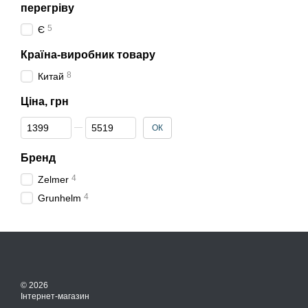
перегріву
5
Є
Країна-виробник товару
8
Китай
Ціна, грн
Від Ціна, грн
До Ціна, грн
ОК
Бренд
4
Zelmer
4
Grunhelm
© 2026
Інтернет-магазин