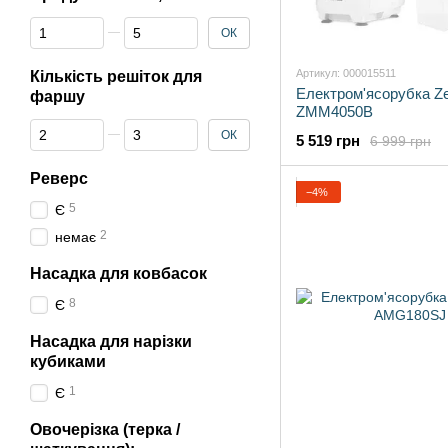
Від Продуктивність, кг/хв
До Продуктивність, кг/хв
ОК
Артикул: 000015511
Кількість решіток для
Електром'ясорубка Z
фаршу
ZMM4050B
Від Кількість решіток для фаршу
До Кількість решіток для фаршу
ОК
5 519 грн
6 999 грн
Реверс
−4%
5
Є
2
немає
Насадка для ковбасок
8
Є
Насадка для нарізки
кубиками
1
Є
Овочерізка (терка /