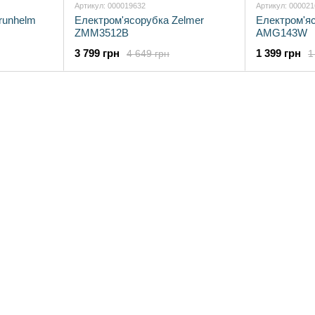
Артикул: 000019632
Артикул: 00002
runhelm
Електром'ясорубка Zelmer
Електром'я
ZMM3512B
AMG143W
3 799 грн
1 399 грн
4 649 грн
1