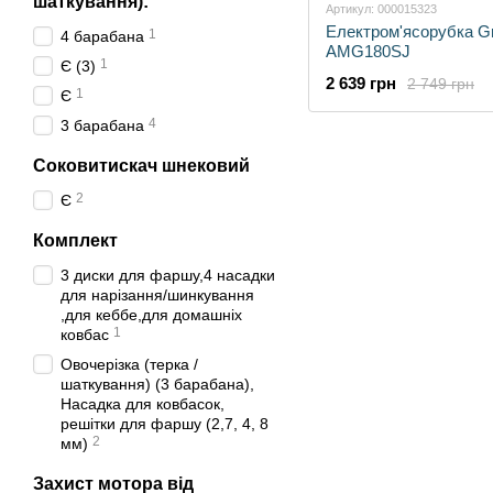
шаткування):
Артикул: 000015323
Електром'ясорубка G
1
4 барабана
AMG180SJ
1
Є (3)
2 639 грн
2 749 грн
1
Є
4
3 барабана
Соковитискач шнековий
2
Є
Комплект
3 диски для фаршу,4 насадки
для нарізання/шинкування
,для кеббе,для домашніх
1
ковбас
Овочерізка (терка /
шаткування) (3 барабана),
Насадка для ковбасок,
решітки для фаршу (2,7, 4, 8
2
мм)
Захист мотора від