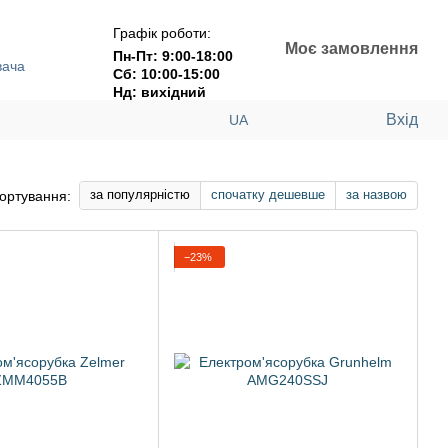
Графік роботи:
Моє замовлення
Пн-Пт: 9:00-18:00
вача
Сб: 10:00-15:00
Нд: вихідний
Вхід
UA
за популярністю
спочатку дешевше
за назвою
ортування:
−23%