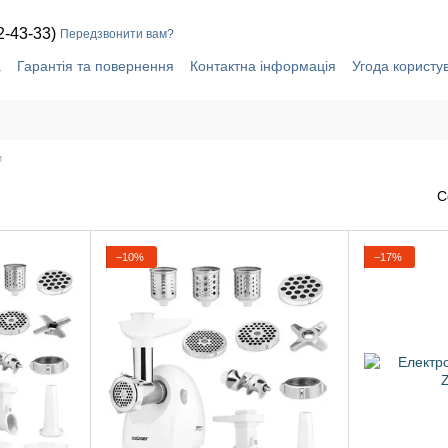
2-43-33)
Передзвонити вам?
а
Гарантія та повернення
Контактна інформація
Угода користу
и
С
−10%
−17%