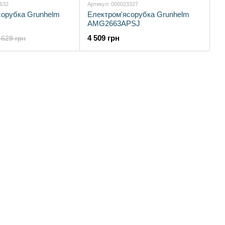
1632
Артикул: 000023327
сорубка Grunhelm
Електром'ясорубка Grunhelm
AMG2663APSJ
4 509 грн
 629 грн