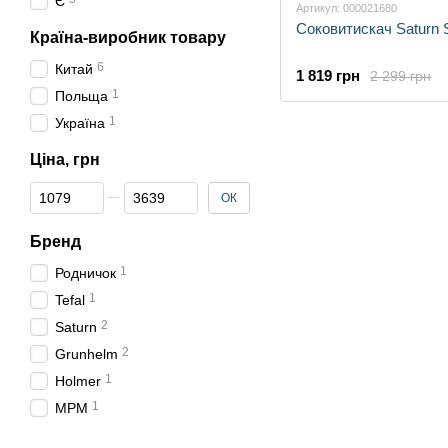
Є
Артикул: 000021680
Соковитискач Saturn
Країна-виробник товару
6
Китай
1 819 грн
2 299 грн
1
Польща
1
Україна
Ціна, грн
Від Ціна, грн
До Ціна, грн
ОК
Бренд
1
Родничок
1
Tefal
2
Saturn
2
Grunhelm
1
Holmer
1
MPM