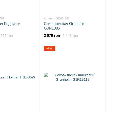
6501
Артикул: 000021386
ач Родничок
Соковитискач Grunhelm
М
GJR1085
2 079 грн
 999 грн
2 449 грн
−9%