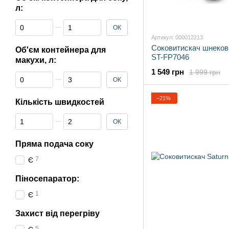
л:
Від Об'єм контейнера для соку, л:
До Об'єм контейнера для соку, л:
ОК
Артикул: 000012213
Соковитискач шнеков
Об'єм контейнера для
ST-FP7046
макухи, л:
1 549 грн
1 999 грн
Від Об'єм контейнера для макухи, л:
До Об'єм контейнера для макухи, л:
ОК
−21%
Кількість швидкостей
Від Кількість швидкостей
До Кількість швидкостей
ОК
Пряма подача соку
7
Є
Піносепаратор:
1
Є
Захист від перегріву
5