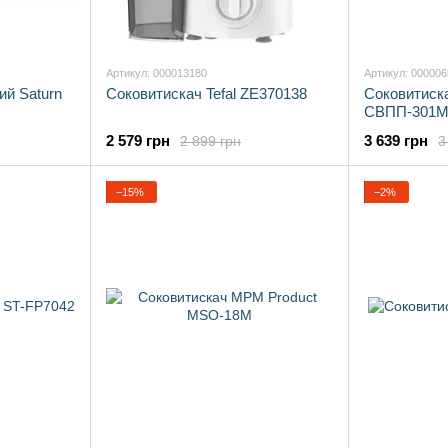
Артикул: 000013180
Артикул: 00000
ий Saturn
Соковитискач Tefal ZE370138
Соковитиск
СВПП-301
2 579 грн
3 639 грн
2 899 грн
3
−15%
−2%