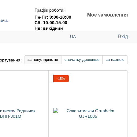
Графік роботи:
Моє замовлення
Пн-Пт: 9:00-18:00
вача
Сб: 10:00-15:00
Нд: вихідний
Вхід
UA
за популярністю
спочатку дешевше
за назвою
ортування:
−15%