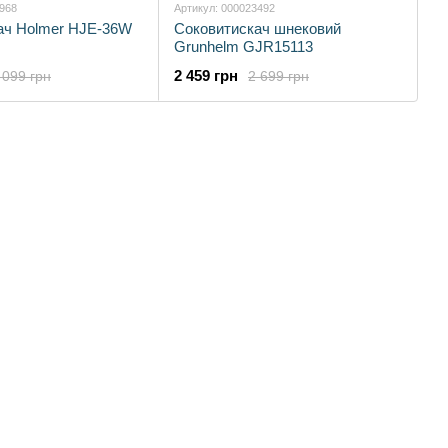
2968
Артикул: 000023492
ач Holmer HJE-36W
Соковитискач шнековий
Grunhelm GJR15113
2 459 грн
 099 грн
2 699 грн