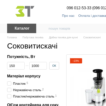
Перейти до основного контенту
096 012-53-33 (096 01
Про нас
Оплата і доставк
Каталог
Головна
Побутова техніка
Дрібна техніка для кухні
Соковитискачі
Соковитискачі
Потужність, Вт
−23%
Від Потужність, Вт
До Потужність, Вт
ОК
Матеріал корпусу
5
Пластик
2
Нержавіюча сталь
1
Пластик/нержавіюча сталь
Об'єм контейнера для соку,