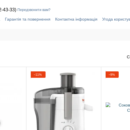
2-43-33)
Передзвонити вам?
а
Гарантія та повернення
Контактна інформація
Угода користу
С
−11%
−9%