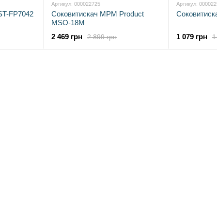
Артикул: 000022725
Артикул: 00002
 ST-FP7042
Соковитискач MPM Product
Соковитиск
MSO-18M
2 469 грн
1 079 грн
2 899 грн
1