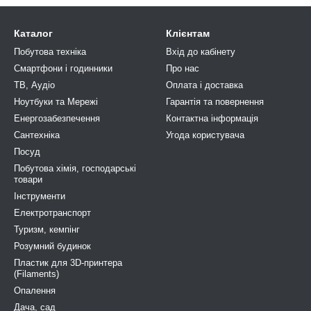
Каталог
Клієнтам
Побутова техніка
Вхід до кабінету
Смартфони і годинники
Про нас
ТВ, Аудіо
Оплата і доставка
Ноутбуки та Мережі
Гарантія та повернення
Енергозабезпечення
Контактна інформація
Сантехніка
Угода користувача
Посуд
Побутова хімія, господарськi
товари
Інструменти
Електротранспорт
Туризм, кемпiнг
Розумний будинок
Пластик для 3D-принтера
(Filaments)
Опалення
Дача, сад