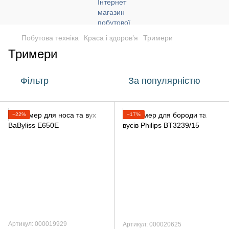
Побутова техніка
Краса і здоров’я
Тримери
Тримери
Фільтр
За популярністю
−22%
−17%
Артикул: 000019929
Артикул: 000020625