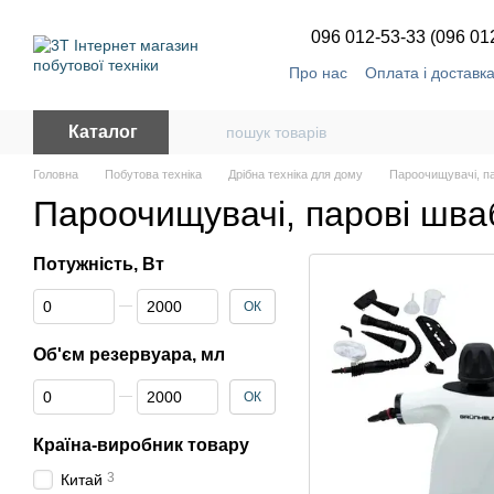
Перейти до основного контенту
096 012-53-33 (096 01
Про нас
Оплата і доставк
Каталог
Головна
Побутова техніка
Дрібна техніка для дому
Пароочищувачі, п
Пароочищувачі, парові шва
Потужність, Вт
Від Потужність, Вт
До Потужність, Вт
ОК
Об'єм резервуара, мл
Від Об'єм резервуара, мл
До Об'єм резервуара, мл
ОК
Країна-виробник товару
3
Китай