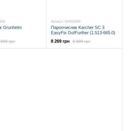
2540
Артикул: 000022854
к Grunhelm
Пароочисник Karcher SC 3
EasyFix Go!Further (1.513-665.0)
8 269 грн
 999 грн
9 999 грн