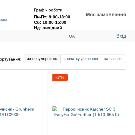
Графік роботи:
Моє замовлення
Пн-Пт: 9:00-18:00
вача
Сб: 10:00-15:00
Нд: вихідний
Вхід
UA
за популярністю
спочатку дешевше
за назвою
ортування:
−17%