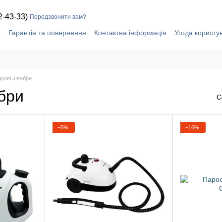
2-43-33)
Передзвонити вам?
а
Гарантія та повернення
Контактна інформація
Угода користу
арові швабри
бри
С
−5%
−16%