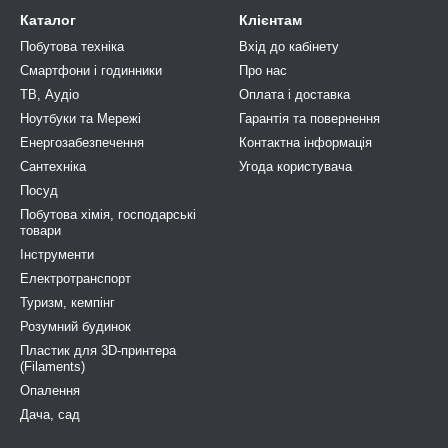
Каталог
Клієнтам
Побутова техніка
Вхід до кабінету
Смартфони і годинники
Про нас
ТВ, Аудіо
Оплата і доставка
Ноутбуки та Мережі
Гарантія та повернення
Енергозабезпечення
Контактна інформація
Сантехніка
Угода користувача
Посуд
Побутова хімія, господарськi
товари
Інструменти
Електротранспорт
Туризм, кемпiнг
Розумний будинок
Пластик для 3D-принтера
(Filaments)
Опалення
Дача, сад