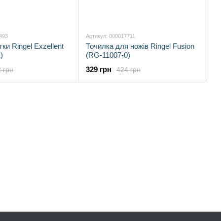
493
Артикул: 000017711
ки Ringel Exzellent
Точилка для ножів Ringel Fusion
)
(RG-11007-0)
329 грн
 грн
424 грн