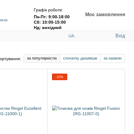
Графік роботи:
Моє замовлення
Пн-Пт: 9:00-18:00
вача
Сб: 10:00-15:00
Нд: вихідний
Вхід
UA
за популярністю
спочатку дешевше
за назвою
ортування:
−22%