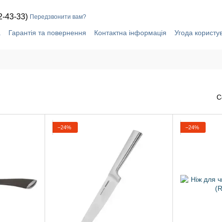
2-43-33)
Передзвонити вам?
а
Гарантія та повернення
Контактна інформація
Угода користу
С
−24%
−24%