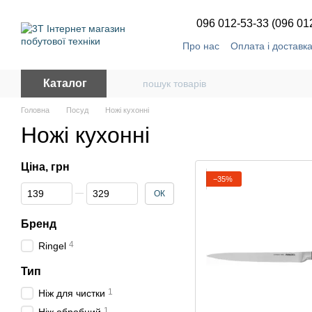
Перейти до основного контенту
096 012-53-33 (096 01
Про нас
Оплата і доставк
Каталог
Головна
Посуд
Ножі кухонні
Ножі кухонні
Ціна, грн
−35%
Від Ціна, грн
До Ціна, грн
ОК
Бренд
4
Ringel
Тип
1
Ніж для чистки
1