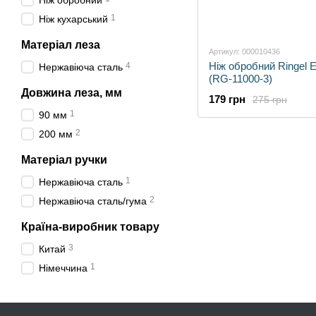
Ніж обробний
1
Ніж кухарський
Матеріал леза
Артикул: 000010436
Ніж обробний Ringel E
4
Нержавіюча сталь
(RG-11000-3)
Довжина леза, мм
179 грн
275 грн
1
90 мм
2
200 мм
Матеріал ручки
1
Нержавіюча сталь
2
Нержавіюча сталь/гума
Країна-виробник товару
3
Китай
1
Німеччина