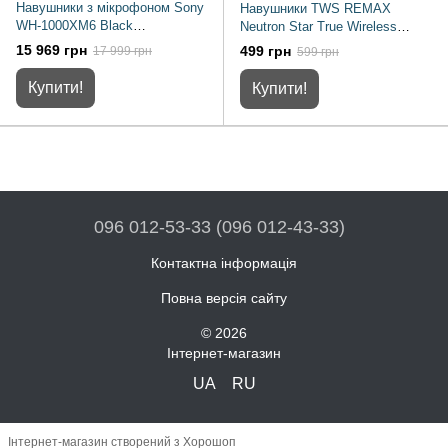
Навушники з мікрофоном Sony
Навушники TWS REMAX
WH-1000XM6 Black
Neutron Star True Wireless
(WH1000XM6B.CE7)
Gaming Earbuds (TWS-32)
15 969 грн
499 грн
17 999 грн
599 грн
Купити!
Купити!
096 012-53-33 (096 012-43-33)
Контактна інформація
Повна версія сайту
© 2026
Інтернет-магазин
UA
RU
Інтернет-магазин створений з Хорошоп