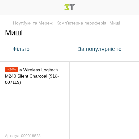
Ноутбуки та Мережі
Комп’ютерна периферiя
Мишi
Мишi
Фільтр
За популярністю
−24%
Артикул: 000018828