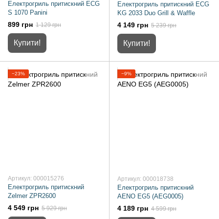
Електрогриль притискний ECG
Електрогриль притискний ECG
S 1070 Panini
KG 2033 Duo Grill & Waffle
899 грн
4 149 грн
1 129 грн
5 239 грн
Купити!
Купити!
−23%
−9%
Артикул: 000015276
Артикул: 000018738
Електрогриль притискний
Електрогриль притискний
Zelmer ZPR2600
AENO EG5 (AEG0005)
4 549 грн
4 189 грн
5 929 грн
4 599 грн