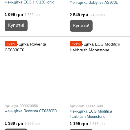
Фен-щітка ECG HK 130 ionic
Фен-щітка BaByliss AS970E
1 099 грн
2 549 грн
1 580 грн
3 185 грн
Купити!
Купити!
−23%
−26%
Артикул: 000020856
Артикул: 000021609
Фен-щітка Rowenta CF6330F0
Фен-щітка ECG Modifica
Hairbrush Moonstone
1 389 грн
1 199 грн
1 799 грн
1 615 грн