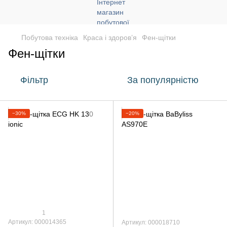
Побутова техніка
Краса і здоров’я
Фен-щітки
Фен-щітки
Фільтр
За популярністю
−30%
−20%
1
Артикул: 000014365
Артикул: 000018710