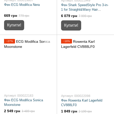
Артикул: 000019807
Артикул: 000021949
Фен ECG Modifica Nera
Фен Shark SpeedStyle Pro 3-in-
1 for Straight&Wavy Hair
HD333EU
669 грн
6 079 грн
779 грн
7 999 грн
Купити!
Купити!
−27%
−16%
Артикул: 000022183
Артикул: 000022098
Фен ECG Modifica Sonica
Фен Rowenta Karl Lagerfeld
Moonstone
CV888LF0
2 549 грн
1 849 грн
3 489 грн
2 199 грн