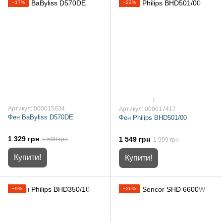
−17%
−23%
1
Артикул: 000015634
Артикул: 000017417
Фен BaByliss D570DE
Фен Philips BHD501/00
1 329 грн
1 549 грн
1 599 грн
1 999 грн
Купити!
Купити!
−9%
−26%