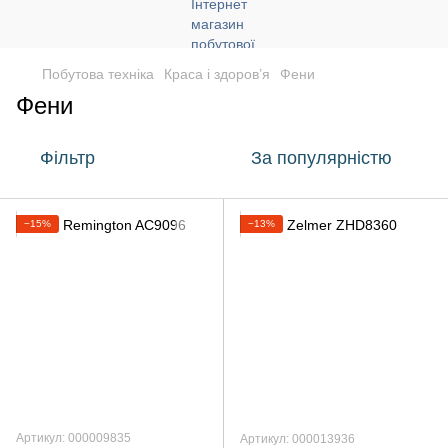
Побутова техніка
Краса і здоров’я
Фени
Фени
Фільтр
За популярністю
−15%
−13%
Артикул: 000009835
Артикул: 000013936