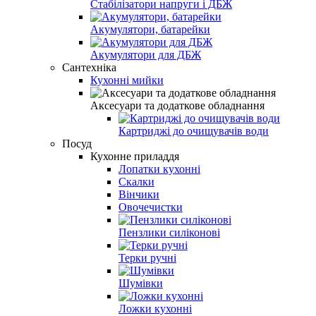
Стабiлiзатори напруги i ДБЖ
Акумулятори, батарейки
Акумулятори для ДБЖ
Сантехніка
Кухонні мийки
Аксесуари та додаткове обладнання
Картриджі до очищувачів води
Посуд
Кухонне приладдя
Лопатки кухонні
Скалки
Вінчики
Овочечистки
Пензлики силіконові
Терки ручні
Шумівки
Ложки кухонні