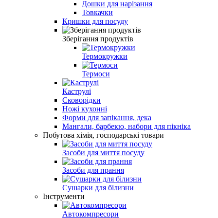
Дошки для нарізання
Товкачки
Кришки для посуду
Зберігання продуктів
Термокружки
Термоси
Каструлі
Сковорідки
Ножі кухонні
Форми для запікання, дека
Мангали, барбекю, набори для пікніка
Побутова хімія, господарськi товари
Засоби для миття посуду
Засоби для прання
Сушарки для бiлизни
Інструменти
Автокомпресори