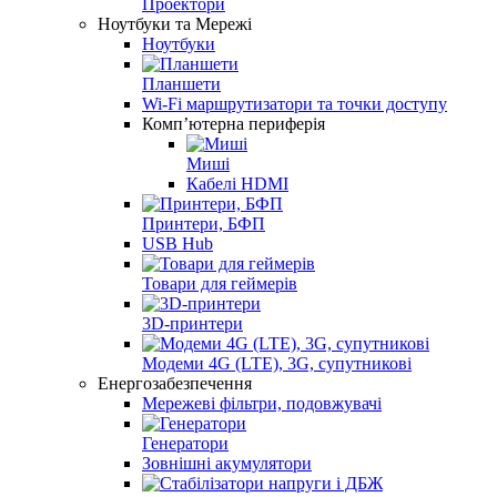
Проектори
Ноутбуки та Мережі
Ноутбуки
Планшети
Wi-Fi маршрутизатори та точки доступу
Комп’ютерна периферiя
Мишi
Кабелі HDMI
Принтери, БФП
USB Hub
Товари для геймерів
3D-принтери
Модеми 4G (LTE), 3G, супутникові
Енергозабезпечення
Мережеві фільтри, подовжувачі
Генератори
Зовнішні акумулятори