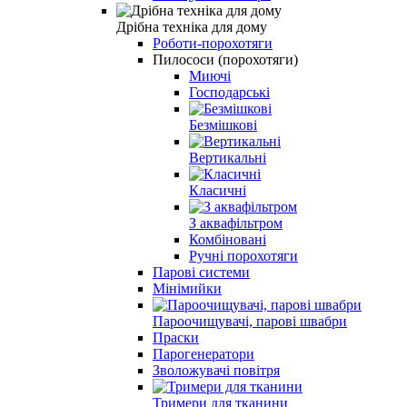
Дрібна техніка для дому
Роботи-порохотяги
Пилососи (порохотяги)
Миючі
Господарські
Безмішкові
Вертикальні
Класичні
З аквафільтром
Комбіновані
Ручні порохотяги
Парові системи
Мінімийки
Пароочищувачі, парові швабри
Праски
Парогенератори
Зволожувачі повітря
Тримери для тканини