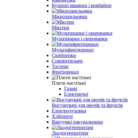
Кухонні машини і комбайни
Мікрохвильовки
Міксери
Мультиварки і скороварки
Мультифритюрниці
Скиборізки
Соковитискачі
Тостери
Фритюрниці
Плити настільні
Газові
Електричні
Висушувачі для овочів та фруктів
Електродуховки
Хлібопечі
Вакуумнi пакувальники
Льодогенератори