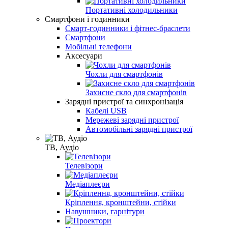
Портативні холодильники
Смартфони і годинники
Смарт-годинники і фітнес-браслети
Смартфони
Мобільні телефони
Аксесуари
Чохли для смартфонів
Захисне скло для смартфонів
Зарядні пристрої та синхронізація
Кабелі USB
Мережеві зарядні пристрої
Автомобільні зарядні пристрої
ТВ, Аудіо
Телевізори
Медіаплеєри
Крiплення, кронштейни, стiйки
Навушники, гарнітури