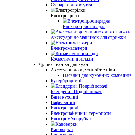
Сушарки для взуття
Електрогрілки
Електропростирадла
Аксесуари до машинок для стрижки
Електромасажери
Косметичні прилади
Дрібна техніка для кухні
Аксесуари до кухонної техніки
Насадки для кухонних комбайнів
Бутербродниці
Блендери і Подрібнювачі
Ваги кухонні
Вафельниці
Електрогрилі
Електрочайники і термопоти
Електром’ясорубки
Кавоварки
Кавомолки