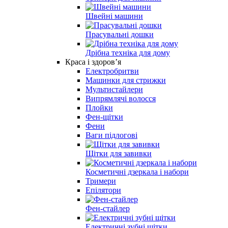
Швейні машини
Прасувальні дошки
Дрібна техніка для дому
Краса і здоров’я
Електробритви
Машинки для стрижки
Мультистайлери
Випрямлячі волосся
Плойки
Фен-щітки
Фени
Ваги підлогові
Щітки для завивки
Косметичні дзеркала і набори
Тримери
Епілятори
Фен-стайлер
Електричні зубні щітки