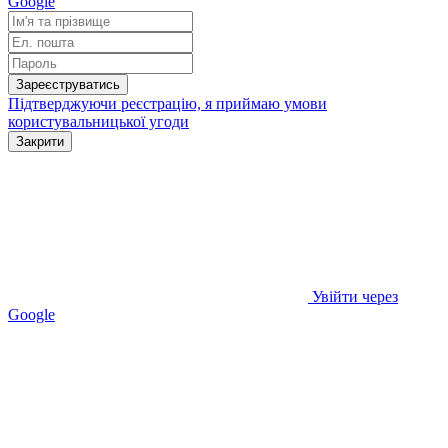
Google
Зареєструватись
Підтверджуючи реєстрацію, я приймаю умови
користувальницької угоди
Закрити
Увійти через
Google