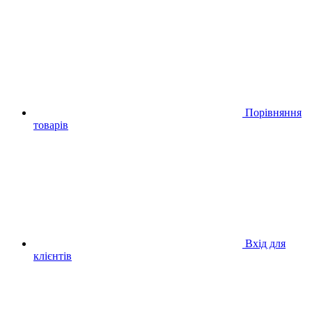
Порівняння
товарів
Вхід для
клієнтів