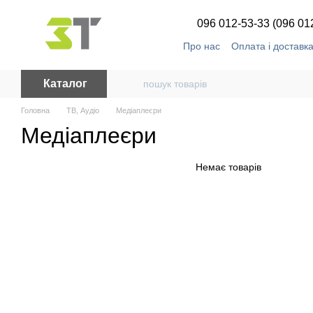
Перейти до основного контенту
096 012-53-33 (096 01
Про нас
Оплата і доставк
Каталог
Головна
ТВ, Аудіо
Медіаплеєри
Медіаплеєри
Немає товарів