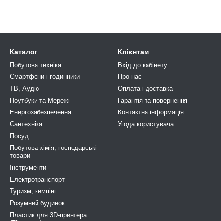
Каталог
Клієнтам
Побутова техніка
Вхід до кабінету
Смартфони і годинники
Про нас
ТВ, Аудіо
Оплата і доставка
Ноутбуки та Мережі
Гарантія та повернення
Енергозабезпечення
Контактна інформація
Сантехніка
Угода користувача
Посуд
Побутова хімія, господарськi
товари
Інструменти
Електротранспорт
Туризм, кемпiнг
Розумний будинок
Пластик для 3D-принтера