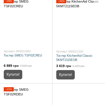
−28%
−34%
Артикул: 000021063
Артикул: 000021320
Тостер SMEG TSF02CREU
Тостер KitchenAid Classic
5KMT2115EOB
6 889 грн
3 619 грн
9 549 грн
5 499 грн
Купити!
Купити!
−23%