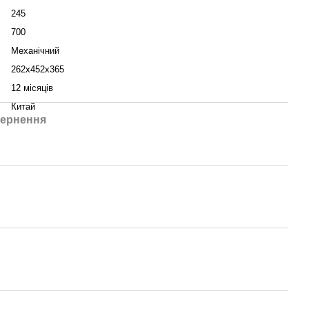
245
700
Механічний
262х452х365
12 місяців
Китай
ернення