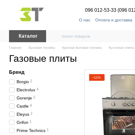
Перейти к основному контенту
096 012-53-33 (096 01
О нас
Оплата и доставка
Каталог
Главная
Бытовая техника
Крупная бытовая техника
Кухонные плиты
Газовые плиты
Бренд
−11%
2
Borgio
4
Electrolux
2
Gorenje
4
Castle
2
Eleyus
1
Grifon
1
Prime Technics