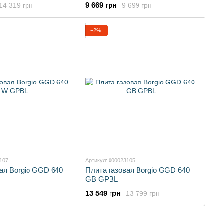
9 669 грн
14 319 грн
9 699 грн
−2%
3107
Артикул: 000023105
ая Borgio GGD 640
Плита газовая Borgio GGD 640
GB GPBL
13 549 грн
13 799 грн