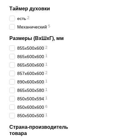
Таймер духовки
2
есть
5
Механический
Размеры (ВхШхГ), мм
2
855х500х600
1
865x600x600
1
865x500x600
2
857х600х600
1
890х600х600
1
865х500х580
1
850х500х594
6
850х600х600
1
850х500х500
Страна-производитель
товара