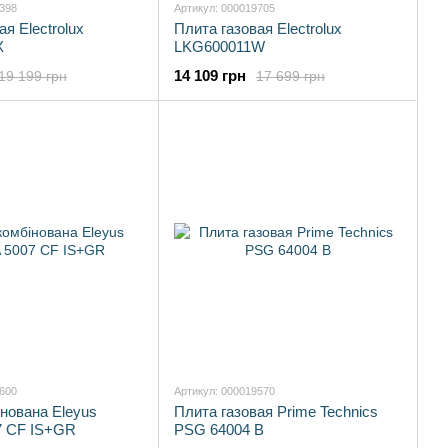
9398
Артикул: 000019705
я Electrolux
Плита газовая Electrolux
X
LKG600011W
14 109 грн
19 199 грн
17 699 грн
0600
Артикул: 000019570
нована Eleyus
Плита газовая Prime Technics
7 CF IS+GR
PSG 64004 B