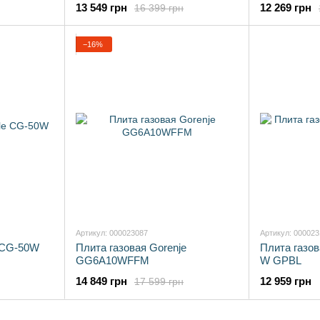
13 549 грн
12 269 грн
16 399 грн
−16%
Артикул: 000023087
Артикул: 00002
e CG-50W
Плита газовая Gorenje
Плита газов
GG6A10WFFM
W GPBL
14 849 грн
12 959 грн
17 599 грн