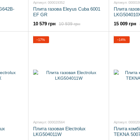
Артикул: 000019352
Артикул: 00001
 G642B-
Плита газова Eleyus Cuba 6001
Плита газова
EF GR
LKG504010
10 579 грн
15 009 грн
10 939 грн
−17%
−14%
Артикул: 000020564
Артикул: 00002
lux
Плита газовая Electrolux
Плита комбі
LKG504011W
TEKNA 500