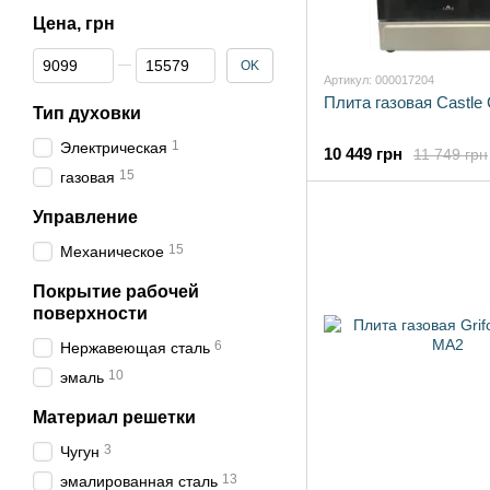
Цена, грн
От Цена, грн
До Цена, грн
OK
Артикул: 000017204
Плита газовая Castle
Тип духовки
1
Электрическая
10 449 грн
11 749 грн
15
газовая
Управление
15
Механическое
Покрытие рабочей
поверхности
6
Нержавеющая сталь
10
эмаль
Материал решетки
3
Чугун
13
эмалированная сталь