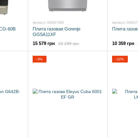
Артикул: 000017409
Артикул: 00001
 CG-60B
Плита газовая Gorenje
Плита газо
GG5A11XF
15 579 грн
10 359 грн
18 199 грн
−3%
−22%