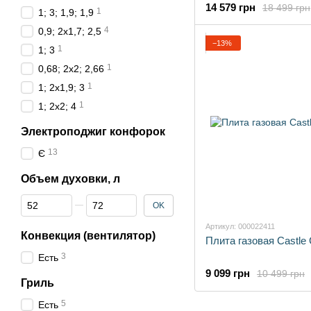
14 579 грн
18 499 грн
1
1; 3; 1,9; 1,9
4
0,9; 2х1,7; 2,5
−13%
1
1; 3
1
0,68; 2х2; 2,66
1
1; 2x1,9; 3
1
1; 2x2; 4
Электроподжиг конфорок
13
Є
Объем духовки, л
От Объем духовки, л
До Объем духовки, л
OK
Артикул: 000022411
Конвекция (вентилятор)
Плита газовая Castl
3
Есть
9 099 грн
10 499 грн
Гриль
5
Есть