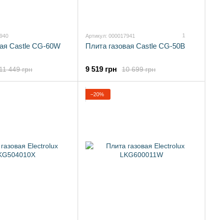
1
7940
Артикул: 000017941
вая Castle CG-60W
Плита газовая Castle CG-50B
9 519 грн
11 449 грн
10 699 грн
−20%