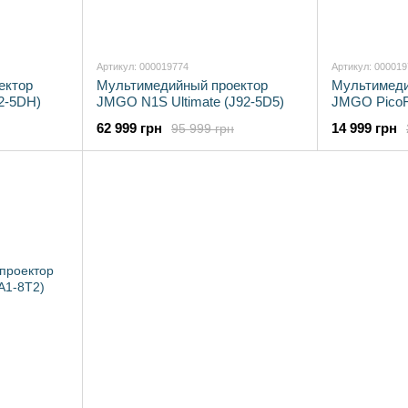
Артикул: 000019774
Артикул: 00001
ектор
Мультимедийный проектор
Мультимеди
92-5DH)
JMGO N1S Ultimate (J92-5D5)
JMGO PicoFl
62 999 грн
14 999 грн
95 999 грн