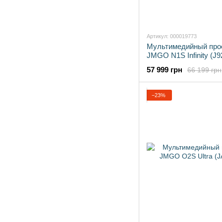
Артикул: 000019773
Мультимедийный про
JMGO N1S Infinity (J
57 999 грн
66 199 грн
−23%