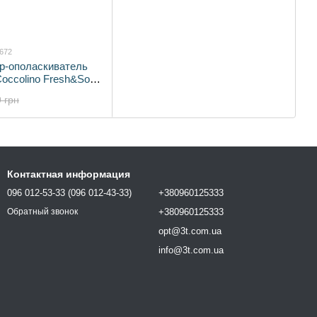
9672
р-ополаскиватель
occolino Fresh&Soft
 л (68 циклов)
 грн
642)
Контактная информация
096 012-53-33 (096 012-43-33)
+380960125333
+380960125333
Обратный звонок
opt@3t.com.ua
info@3t.com.ua