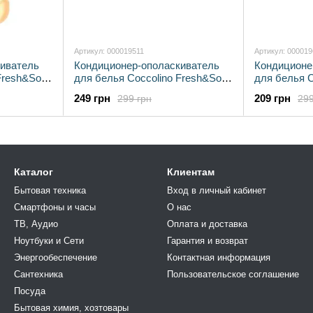
Артикул: 000019511
Артикул: 00001
иватель
Кондиционер-ополаскиватель
Кондиционе
Fresh&Soft
для белья Coccolino Fresh&Soft
для белья C
 циклов)
Happy Yellow 1.7 л (68 циклов)
Silk Lily 1.7
249 грн
209 грн
299 грн
299
(8720181410666)
(8720181410
Каталог
Клиентам
Бытовая техника
Вход в личный кабинет
Смартфоны и часы
О нас
ТВ, Аудио
Оплата и доставка
Ноутбуки и Сети
Гарантия и возврат
Энергообеспечение
Контактная информация
Сантехника
Пользовательское соглашение
Посуда
Бытовая химия, хозтовары