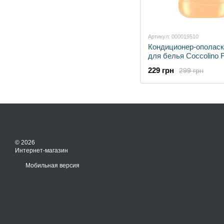
Артикул: 000019510
Кондиционер-ополаск
для белья Coccolino 
Orange Rush 1.7 л (68
229 грн
299 грн
(8720181410659)
© 2026
Интернет-магазин
Мобильная версия