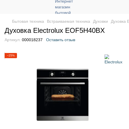
Бытовая техника
Встраиваемая техника
Духовки
Духовка 
Духовка Electrolux EOF5H40BX
Артикул:
000018237
Оставить отзыв
−25%