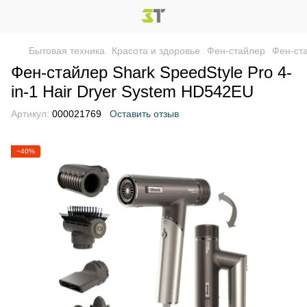
Бытовая техника
Красота и здоровье
Фен-стайлер
Фен-ста
Фен-стайлер Shark SpeedStyle Pro 4-
in-1 Hair Dryer System HD542EU
Артикул:
000021769
Оставить отзыв
−40%