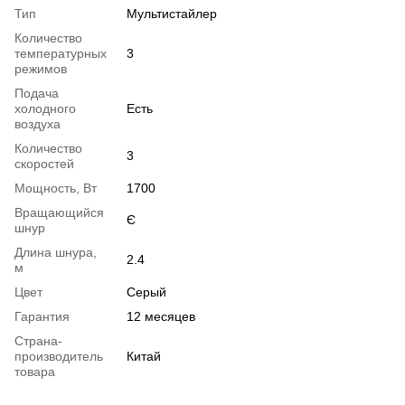
Тип
Мультистайлер
Количество
температурных
3
режимов
Подача
холодного
Есть
воздуха
Количество
3
скоростей
Мощность, Вт
1700
Вращающийся
Є
шнур
Длина шнура,
2.4
м
Цвет
Серый
Гарантия
12 месяцев
Страна-
производитель
Китай
товара