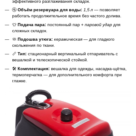
эффективного разглаживания складок.
🚰
Объём резервуара для воды:
1,5 л
— позволяет
работать продолжительное время без частого долива.
👕
Подача пара:
постоянный пар +
паровой удар
для
сложных складок.
🧼
Подошва утюга:
керамическая
— для гладкого
скольжения по ткани.
📏
Тип:
стационарный вертикальный отпариватель с
вешалкой и телескопической стойкой.
🛠️
Комплектация:
вешалка для одежды, насадка-щётка,
термоперчатка — для дополнительного комфорта при
глажке.