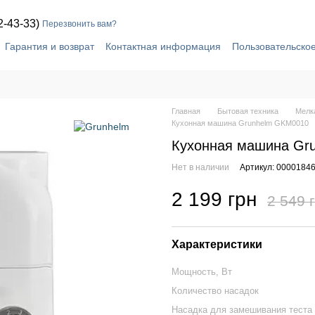
2-43-33)
Перезвонить вам?
Гарантия и возврат
Контактная информация
Пользовательско
Главная
Бытовая техника
Мелка
Кухонная машина Grunhelm GKM0010
Кухонная машина Gr
Нет в наличии
Артикул: 0000184
2 199 грн
2 549 
Характеристики
Мощность, Вт
Количество насадок
Насадка для замешивания теста