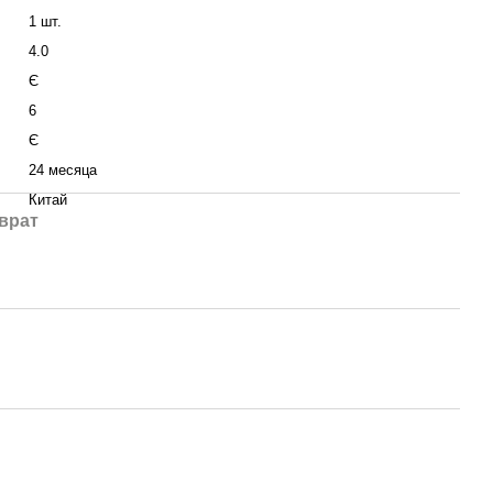
1 шт.
4.0
Є
6
Є
24 месяца
Китай
врат