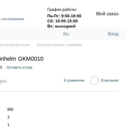
График работы:
Мой заказ
Пн-Пт: 9:00-18:00
е соглашение
Сб: 10:00-15:00
Вс: выходной
Вход
RU
я техника для кухни
Кухонные машины и комбайны
unhelm GKM0010
60
Оставить отзыв
грн
К сравнению
В желания
800
3
1