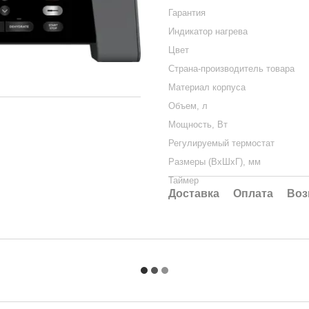
Гарантия
Индикатор нагрева
Цвет
Страна-производитель товара
Материал корпуса
Объем, л
Мощность, Вт
Регулируемый термостат
Размеры (ВхШхГ), мм
Таймер
Доставка
Оплата
Воз