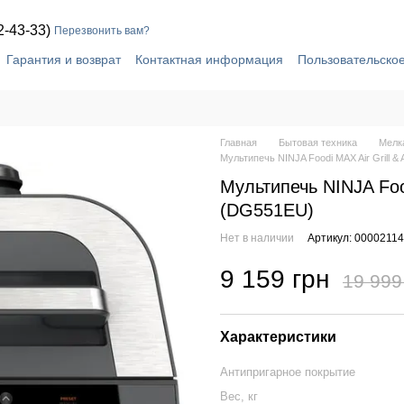
2-43-33)
Перезвонить вам?
Гарантия и возврат
Контактная информация
Пользовательско
Главная
Бытовая техника
Мелка
Мультипечь NINJA Foodi MAX Air Grill & 
Мультипечь NINJA Food
(DG551EU)
Нет в наличии
Артикул: 0000211
9 159 грн
19 999
Характеристики
Антипригарное покрытие
Вес, кг