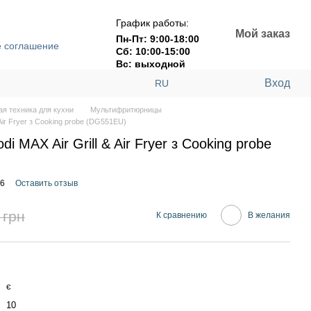
График работы:
Мой заказ
Пн-Пт: 9:00-18:00
е соглашение
Сб: 10:00-15:00
Вс: выходной
Вход
RU
я техника для кухни
Мультифритюрницы
Air Fryer з Сooking probe (DG551EU)
i MAX Air Grill & Air Fryer з Сooking probe
46
Оставить отзыв
 грн
К сравнению
В желания
є
10