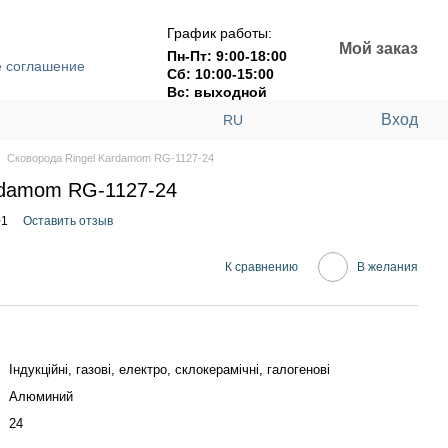
График работы:
Мой заказ
Пн-Пт: 9:00-18:00
е соглашение
Сб: 10:00-15:00
Вс: выходной
Вход
RU
Сковорода Ringel Kardamom RG-1127-24
rdamom RG-1127-24
01
Оставить отзыв
К сравнению
В желания
Індукційні, газові, електро, склокерамічні, галогенові
Алюминий
24