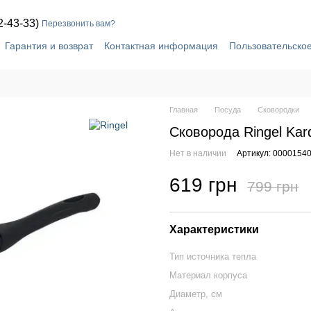
2-43-33)
Перезвонить вам?
Гарантия и возврат
Контактная информация
Пользовательско
Главная
Посуда
Сковородки
Сковорода Ringel Ka
Нет в наличии
Артикул: 0000154
619 грн
799 грн
Характеристики
Тип источника тепла
Материал корпуса
Диаметр, см