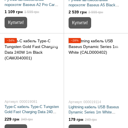
порохотяг Baseus A2 Pro Car
порохотяг Baseus A5 Black
Vacuum Cleaner Black
(C30459500111-00)
1 109 грн
2 539 грн
1 599 грн
3 999 грн
(VCAQ040001)
Купити!
Купити!
−34%
−28%
Артикул: 000019081
Артикул: 000019114
Type-C кабель Type-C Tungsten
Lightning кабель USB Baseus
Gold Fast Charging Data 240W
Dynamic Series 1m White
1m Black (CAWJ040001)
(CALD000402)
229 грн
179 грн
349 грн
249 грн