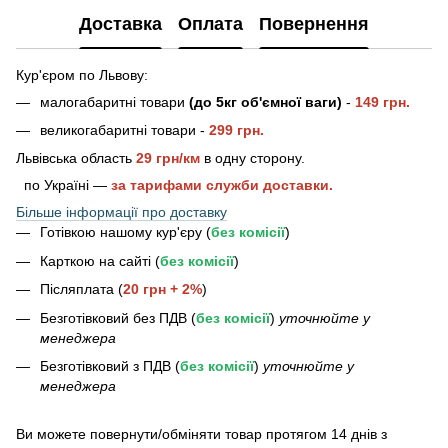
Доставка
Оплата
Повернення
Кур'єром по Львову:
малогабаритні товари
(до 5кг об'ємної ваги)
-
149 грн.
великогабаритні товари -
2
99 грн.
Львівська область
29 грн/км
в одну сторону.
по Україні —
за тарифами служби доставки.
Більше інформації про доставку
Готівкою нашому кур'єру (
без комісії
)
Карткою на сайті (
без комісії
)
Післяплата (
20 грн + 2%
)
Безготівковий без ПДВ (
без комісії
)
уточнюйте у
менеджера
Безготівковий з ПДВ (
без комісії
)
уточнюйте у
менеджера
Bи можете повернути/обміняти товар протягом 14 днів з