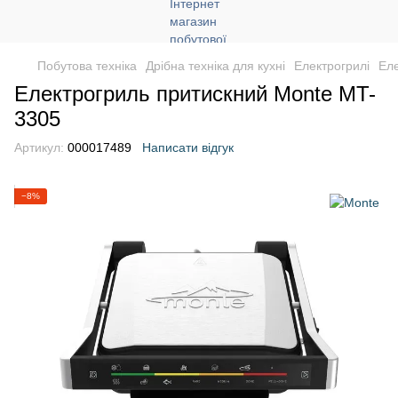
Побутова техніка
Дрібна техніка для кухні
Електрогрилі
Ел
Електрогриль притискний Monte MT-
3305
Артикул:
000017489
Написати відгук
−8%