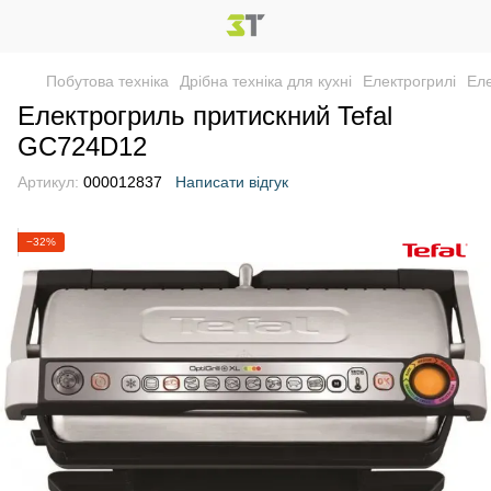
Побутова техніка
Дрібна техніка для кухні
Електрогрилі
Еле
Електрогриль притискний Tefal
GC724D12
Артикул:
000012837
Написати відгук
−32%