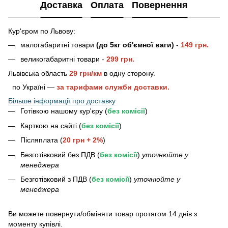
Доставка
Оплата
Повернення
Кур'єром по Львову:
малогабаритні товари
(до 5кг об'ємної ваги)
-
149 грн.
великогабаритні товари -
2
99 грн.
Львівська область
29 грн/км
в одну сторону.
по Україні —
за тарифами служби доставки.
Більше інформації про доставку
Готівкою нашому кур'єру (
без комісії
)
Карткою на сайті (
без комісії
)
Післяплата (
20 грн + 2%
)
Безготівковий без ПДВ (
без комісії
)
уточнюйте у
менеджера
Безготівковий з ПДВ (
без комісії
)
уточнюйте у
менеджера
Bи можете повернути/обміняти товар протягом 14 днів з
моменту купівлі.