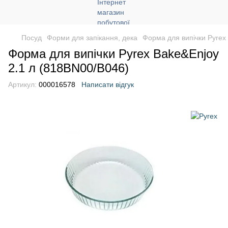
Посуд
Форми для запікання, дека
Форма для випічки Pyrex
Форма для випічки Pyrex Bake&Enjoy
2.1 л (818BN00/B046)
Артикул:
000016578
Написати відгук