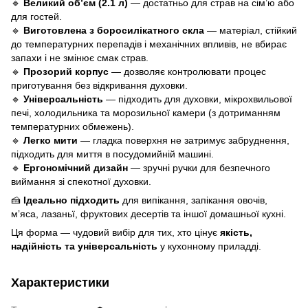
🔹
Великий обʼєм (2.1 л)
— достатньо для страв на сім’ю або
для гостей.
🔹
Виготовлена з боросилікатного скла
— матеріал, стійкий
до температурних перепадів і механічних впливів, не вбирає
запахи і не змінює смак страв.
🔹
Прозорий корпус
— дозволяє контролювати процес
приготування без відкривання духовки.
🔹
Універсальність
— підходить для духовки, мікрохвильової
печі, холодильника та морозильної камери (з дотриманням
температурних обмежень).
🔹
Легко мити
— гладка поверхня не затримує забруднення,
підходить для миття в посудомийній машині.
🔹
Ергономічний дизайн
— зручні ручки для безпечного
виймання зі спекотної духовки.
🍰
Ідеально підходить
для випікання, запікання овочів,
мʼяса, лазаньї, фруктових десертів та іншої домашньої кухні.
Ця форма — чудовий вибір для тих, хто цінує
якість,
надійність та універсальність
у кухонному приладді.
Характеристики