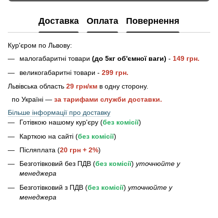
Доставка
Оплата
Повернення
Кур'єром по Львову:
малогабаритні товари
(до 5кг об'ємної ваги)
-
149 грн.
великогабаритні товари -
2
99 грн.
Львівська область
29 грн/км
в одну сторону.
по Україні —
за тарифами служби доставки.
Більше інформації про доставку
Готівкою нашому кур'єру (
без комісії
)
Карткою на сайті (
без комісії
)
Післяплата (
20 грн + 2%
)
Безготівковий без ПДВ (
без комісії
)
уточнюйте у
менеджера
Безготівковий з ПДВ (
без комісії
)
уточнюйте у
менеджера