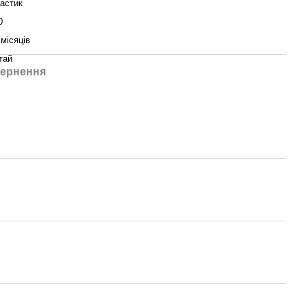
астик
0
 місяців
тай
ернення