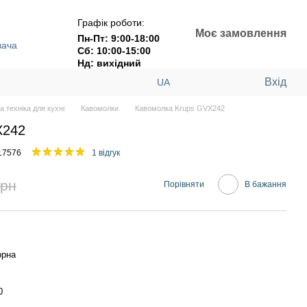
Графік роботи:
Моє замовлення
Пн-Пт: 9:00-18:00
вача
Сб: 10:00-15:00
Нд: вихідний
Вхід
UA
а техніка для кухні
Кавомолки
Кавомолка Krups GVX242
X242
17576
1 відгук
грн
Порівняти
В бажання
рна
0