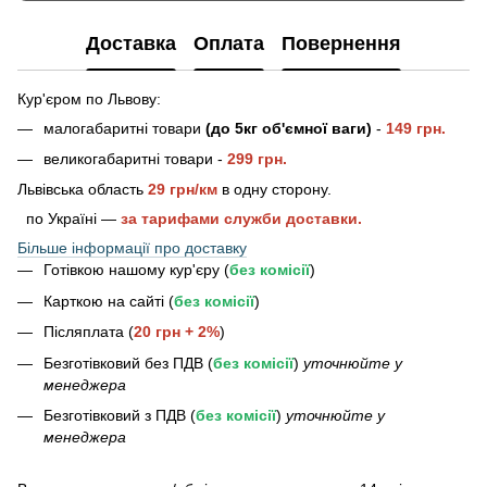
Доставка
Оплата
Повернення
Кур'єром по Львову:
малогабаритні товари
(до 5кг об'ємної ваги)
-
149 грн.
великогабаритні товари -
2
99 грн.
Львівська область
29 грн/км
в одну сторону.
по Україні —
за тарифами служби доставки.
Більше інформації про доставку
Готівкою нашому кур'єру (
без комісії
)
Карткою на сайті (
без комісії
)
Післяплата (
20 грн + 2%
)
Безготівковий без ПДВ (
без комісії
)
уточнюйте у
менеджера
Безготівковий з ПДВ (
без комісії
)
уточнюйте у
менеджера