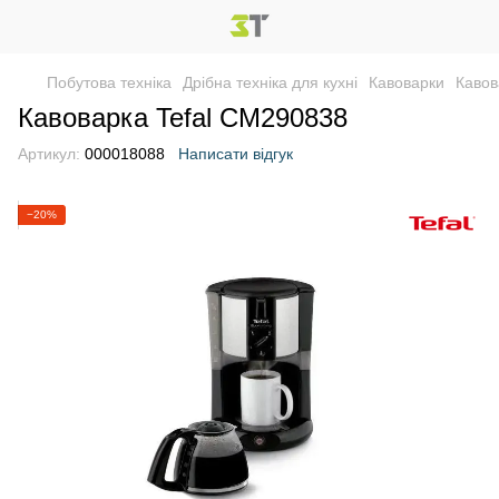
Побутова техніка
Дрібна техніка для кухні
Кавоварки
Кавов
Кавоварка Tefal CM290838
Артикул:
000018088
Написати відгук
−20%