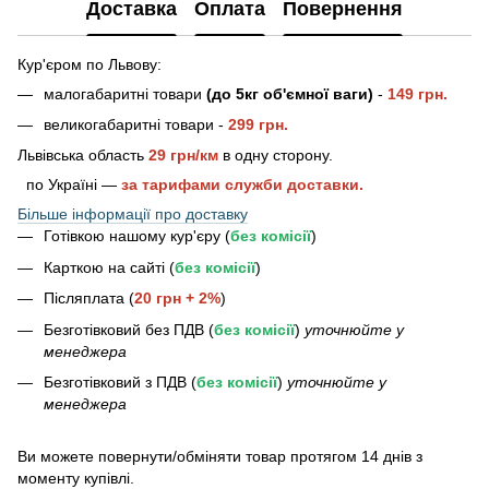
Доставка
Оплата
Повернення
Кур'єром по Львову:
малогабаритні товари
(до 5кг об'ємної ваги)
-
149 грн.
великогабаритні товари -
2
99 грн.
Львівська область
29 грн/км
в одну сторону.
по Україні —
за тарифами служби доставки.
Більше інформації про доставку
Готівкою нашому кур'єру (
без комісії
)
Карткою на сайті (
без комісії
)
Післяплата (
20 грн + 2%
)
Безготівковий без ПДВ (
без комісії
)
уточнюйте у
менеджера
Безготівковий з ПДВ (
без комісії
)
уточнюйте у
менеджера
Bи можете повернути/обміняти товар протягом 14 днів з
моменту купівлі.