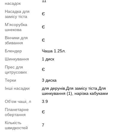
11
насадок
Насадка для
Є
замісу тіста
М'ясорубка
Є
шнекова
Вінчики для
Є
збивання
Блендер
Чаша 1.25л.
Шинкування
1 диск
Прес для
Є
цитрусових
Терки
3 диска
Інші насадки
для дерунів,Для замісу тіста,Для
шинкування (1), нарізка кабуками
Об'єм чаші, л
3.9
Планетарне
Є
обертання
Кількість
7
швидкостей