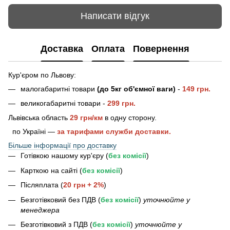
Написати відгук
Доставка
Оплата
Повернення
Кур'єром по Львову:
малогабаритні товари
(до 5кг об'ємної ваги)
-
149 грн.
великогабаритні товари -
2
99 грн.
Львівська область
29 грн/км
в одну сторону.
по Україні —
за тарифами служби доставки.
Більше інформації про доставку
Готівкою нашому кур'єру (
без комісії
)
Карткою на сайті (
без комісії
)
Післяплата (
20 грн + 2%
)
Безготівковий без ПДВ (
без комісії
)
уточнюйте у
менеджера
Безготівковий з ПДВ (
без комісії
)
уточнюйте у