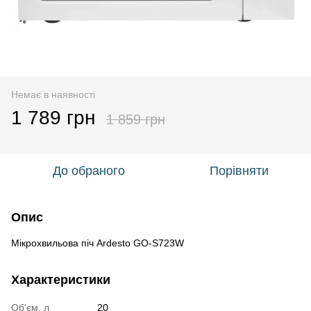
Немає в наявності
1 789 грн
1 859 грн
До обраного
Порівняти
Опис
Мікрохвильова піч Ardesto GO-S723W
Характеристики
Об'єм, л
20