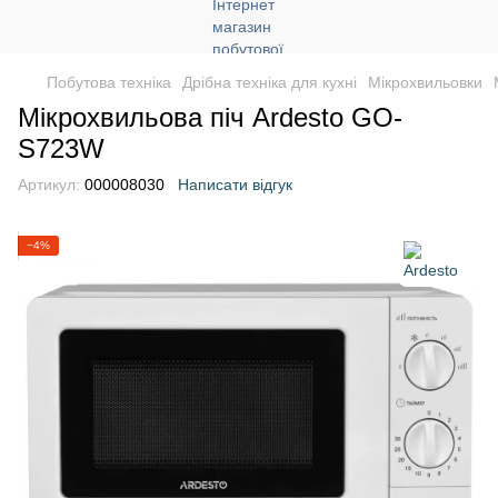
Побутова техніка
Дрібна техніка для кухні
Мікрохвильовки
Мікрохвильова піч Ardesto GO-
S723W
Артикул:
000008030
Написати відгук
−4%