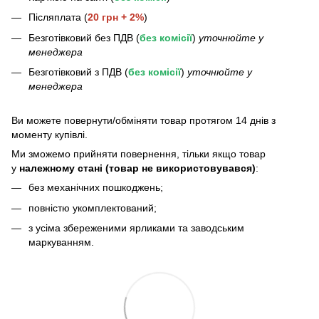
Післяплата (
20 грн + 2%
)
Безготівковий без ПДВ (
без комісії
)
уточнюйте у
менеджера
Безготівковий з ПДВ (
без комісії
)
уточнюйте у
менеджера
Bи можете повернути/обміняти товар протягом 14 днів з
моменту купівлі.
Ми зможемо прийняти повернення, тільки якщо товар
у
належному стані (товар не використовувався)
:
без механічних пошкоджень;
повністю укомплектований;
з усіма збереженими ярликами та заводським
маркуванням.