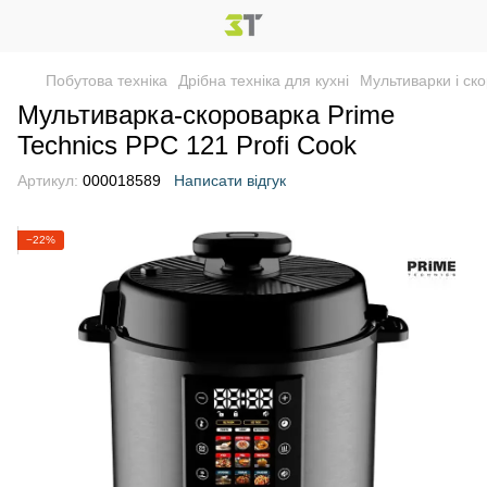
Побутова техніка
Дрібна техніка для кухні
Мультиварки і ск
Мультиварка-скороварка Prime
Technics PPC 121 Profi Cook
Артикул:
000018589
Написати відгук
−22%