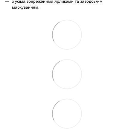
з усіма збереженими ярликами та заводським
маркуванням.