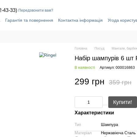
2-43-33)
Передзвонити вам?
а
Гарантія та повернення
Контактна інформація
Угода користу
Головна
Посуд
Мангали, барбек
Набір шампурів 6 шт
В наявності
Артикул: 000016863
299 грн
359 грн
Купити!
Характеристики
Тип
Шампура
Матеріал
Нержавіюча Сталь