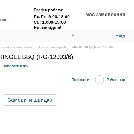
Графік роботи:
Моє замовлення
Пн-Пт: 9:00-18:00
вача
Сб: 10:00-15:00
Нд: вихідний
Вхід
UA
ю, набори для пікніка
Набір шампурів 6 шт RINGEL BBQ (RG-12003/6)
 RINGEL BBQ (RG-12003/6)
Написати відгук
Порівняти
В бажання
Замовити швидко