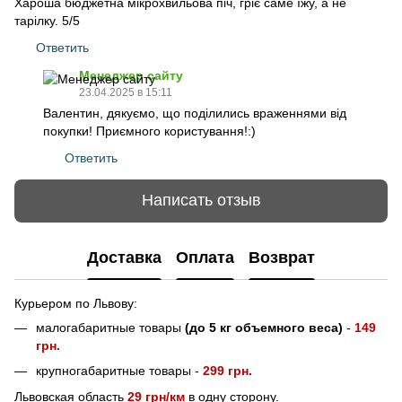
Хароша бюджетна мікрохвильова піч, гріє саме їжу, а не
тарілку. 5/5
Ответить
Менеджер сайту
23.04.2025 в 15:11
Валентин, дякуємо, що поділились враженнями від
покупки! Приємного користування!:)
Ответить
Написать отзыв
Доставка
Оплата
Возврат
Курьером по Львову:
малогабаритные товары
(до 5 кг объемного веса)
-
149
грн.
крупногабаритные товары -
299 грн.
Львовская область
29 грн/км
в одну сторону.